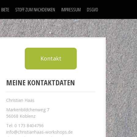
 BIETE
STOFF ZUM NACHDENKEN
IMPRESSUM
DSGVO
Kontakt
MEINE KONTAKTDATEN
Christian Haas
Markenbildchenweg 7
56068 Koblenz
Tel: 0 173 8404796
info@christianhaas-workshops.de