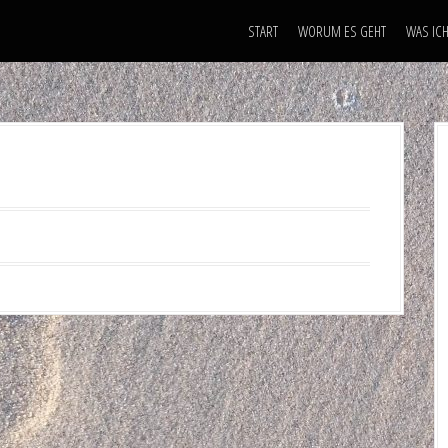
START
WORUM ES GEHT
WAS ICH