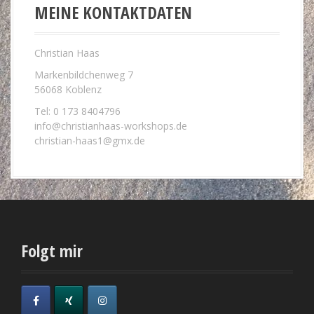
MEINE KONTAKTDATEN
Christian Haas
Markenbildchenweg 7
56068 Koblenz
Tel: 0 173 8404796
info@christianhaas-workshops.de
christian-haas1@gmx.de
Folgt mir