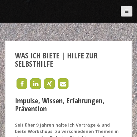
D
i
r
e
k
t
z
u
WAS ICH BIETE | HILFE ZUR
m
I
SELBSTHILFE
n
h
a
l
t
Impulse, Wissen, Erfahrungen,
Prävention
Seit über 9 Jahren halte ich Vorträge & und
biete Workshops zu verschiedenen Themen in